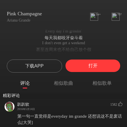
Pink Champagne
1w+
707
Ariana Grande
Every day I'm grindin'
每天我都咬牙奋斗着
I don't even get a weekend
甚至连周末也不给自己放个假
Been livin' my life
这就是我的生活
打开
下载APP
In black and white, no sleeping
黑白交织 天天开夜车
So tonight we're gonna flip it
评论
相似歌曲
相似歌单
今晚让我们彻底颠覆吧~
Like in a New York minute
精彩评论
犹如纽约时光
We're gonna hail a cab
趴趴软
1582
拦下一辆出租车
2016年5月14日
And don't look back
第一句一直觉得是everyday im grande 还想说这不是废话
一旦我们上车
么[大哭]
Once we get in it