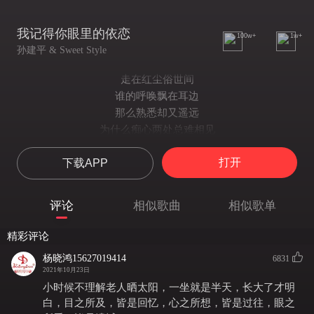
我记得你眼里的依恋
100w+
1w+
孙建平 & Sweet Style
走在红尘俗世间
谁的呼唤飘在耳边
那么熟悉却又遥远
为什么痴心两处总难相见
徘徊在起风的午夜
打开
下载APP
谁的叹息飘在风间
那么无奈却又无悔
多少前世残梦留待今生缘
评论
相似歌曲
相似歌单
就算换了时空变了容颜
我依然记得你眼里的依恋
精彩评论
纵然聚散由命也要用心感动天
杨晓鸿15627019414
6831
就算换了时空变了容颜
2021年10月23日
我依然记得你眼里的依恋
小时候不理解老人晒太阳，一坐就是半天，长大了才明
纵然难续前世也要再结今生缘
白，目之所及，皆是回忆，心之所想，皆是过往，眼之