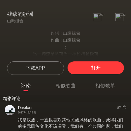
残缺的歌谣
999+
123
山鹰组合
作词 : 山鹰组合
作曲 : 山鹰组合
：
当一颗流星坠落当一棵松树被砍落
当一盏油灯灭了人们才开始失落
打开
下载APP
当一颗流星坠落当一棵松树被砍落
当一盏油灯灭了人们才开始失落
鬼神在窃窃私语人们已沉默无语
评论
相似歌曲
相似歌单
轮回的钟声响起我知道我你要去的地方
你带着很多的困惑你带着很多的疑问
精彩评论
你回到古老的地方你回到阿苏拉则的身旁
Durakaa
87
高山流水作伴明月清风相送
2017年12月9日
留下恐慌的孩子留下一首残缺的歌谣
我是汉族，一直很喜欢其他民族风格的歌曲，觉得我们
你带着很多的困惑你带着很多的疑问
的多元民族文化不该凋零，我们有一个共同的家，我们