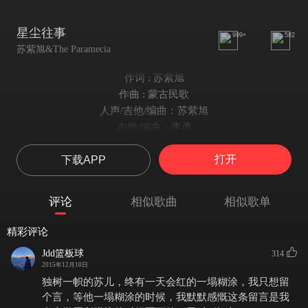
星尘往事
999+
582
苏紫旭&The Paramecia
作词 : 苏紫旭
作曲 : 蒙古民歌
人声/吉他/编曲：苏紫旭
吉他/编曲：李勇
大提琴：苏西/Heike Kagler
打开
下载APP
和声：李博
录音：李京/姜龙
录音棚：军舰鸟
评论
相似歌曲
相似歌单
混音：李博
母带处理：李博
精彩评论
专辑设计：李冠群
Jdd篮板球
314
摄影：王丹/冷杰/周宁
2015年12月10日
途经兰州
独树一帜的苏儿，终有一天会红的一塌糊涂，我只想留
又想起你
个言，等他一塌糊涂的时候，我默默感慨这条留言是我