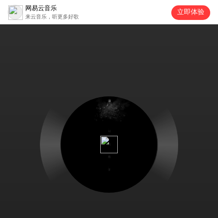
网易云音乐
立即体验
来云音乐，听更多好歌