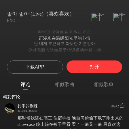
좋아 좋아 (Live)（喜欢喜欢）
10w+
999+
EXO
따뜻한 햇살을 걷고 있는 기분
正漫步在温暖阳光里的心情
넌 내게 포근하고 따뜻한 기분같아
你对我而言就像是柔软温暖的棉被一般
그래서 하고 싶은 얘기가 있는데
所以 我有想要说的话
打开
下载APP
한 번 들어봐줄래
要不要听一下呢
나 지금 고백하는거야
评论
相似歌曲
相似歌单
我现在是在向你告白啊
처음 널 만나는 날 노란 세송이 장미를 들고
精彩评论
初次与你邂逅的那天 我拿着三朵黄玫瑰
룰루랄라 신촌을 향하는 내 가슴은 마냥 두근두근
扎手的荆棘
10242
噜噜啦啦 朝着新村的 我的心 扑通扑通跳个不停
2015年11月26日
생머리 휘날리며 나를 향해 손을 흔드는 너
那时候我还在高三 住宿学校 晚自习偷偷下载了刚出来的
飘扬起直直的秀发 向我挥挥手的你
showcase 晚上躲在被子里看 看了一遍又一遍 最喜欢这
머리에서 발 끝까지 나를 사로 잡네 이야에로