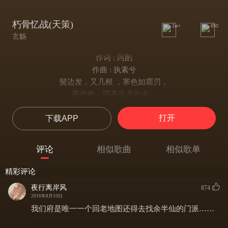
朽骨忆战(天策)
1w+
650
玄觞
作词 : 阿酌
作曲 : 执素兮
鬓边发，又几根 ，寒色如霜刃，
匣中枪，照不见月光冷。
而当年铁靴，如今沾惹禾叶痕，
打开
下载APP
偶听戏班唱征人。
天色晚，斜阳燃，如战火焚城，
烧几缕孤魂。
评论
相似歌曲
相似歌单
学堂老先生，说着安史几本，
说不完无名之坟。
精彩评论
我也曾，斩贼寇，醉金瓯，数浮沉；
夜行离岸风
874
我也曾，着战袍，秦王殿下列兵阵。
2016年8月10日
披我旧时铠，不知何日能，
我们府是唯一一个回老地图还得去找余半仙的门派……
一醉沙场生死皆莫问。