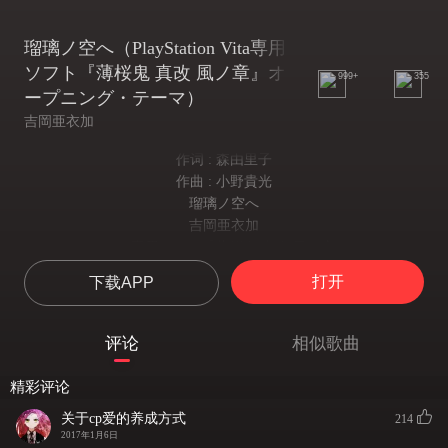
瑠璃ノ空へ（PlayStation Vita専用
ソフト『薄桜鬼 真改 風ノ章』オ
999+
355
ープニング・テーマ）
吉岡亜衣加
作词 : 森由里子
作曲 : 小野貴光
瑠璃ノ空へ
吉岡亜衣加
PlayStation Vita専用ソフト「薄桜鬼 真改 風ノ章」OPテーマ
空へ 空へ
打开
下载APP
面朝苍穹 面朝苍穹
高き空へ向かひ咲きし花よ
面朝高空 盛放之花
评论
相似歌曲
季節(とき)の擾乱さへ踏み越へて
越过几度 春秋纷扰
精彩评论
咲け 艶(あで)やかに
关于cp爱的养成方式
花簇锦攒 美艳绝俗
214
2017年1月6日
振り向きもせず