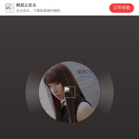
网易云音乐
立即体验
去云音乐，下载歌曲随时畅听