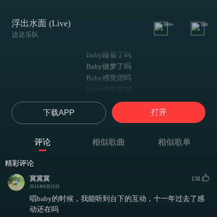
浮出水面 (Live)
999+
306
达达乐队
Baby睡着了吗
Baby做梦了吗
Baby感觉甜吗
Baby感觉苦吗
是谁在海边
打开
下载APP
面对汹涌的海面
漫漫刻下苍白日记
慢慢渡过每一天
评论
相似歌曲
相似歌单
是谁在海边
面对汹涌的海面
精彩评论
漫漫写下苍白日记
冀冀冀
138
慢慢渡过每一天
2015年6月21日
Baby在守候吗
唱baby的时候，我能听到台下的互动，十一年过去了感
Baby在渴望吗
动还在吗