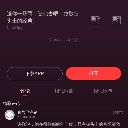
送你一场雨，随他去吧（致敬披
1w+
627
头士的经典）
ChenDjoy
纯音乐，请欣赏
打开
下载APP
评论
相似歌曲
相似歌单
精彩评论
账号已注销
648
2015年12月30日
许巍说，他在得抑郁病的时候，只有披头士的音乐能救