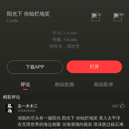
阳光下 你灿烂地笑
1w+
999+
Cicada
作词 : Cicada
作曲 : Cicada
纯音乐，请欣赏
打开
下载APP
评论
相似歌曲
相似歌单
精彩评论
吴一木木三
1017
2016年9月20日
湖面的尽头有一撮阳光 阳光下 你灿烂地笑 潜入太平洋
在无垠世界的海边相聚 当海潮涌向礁岩 浪沫抚过砾石滩