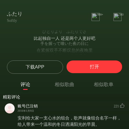
ふたり
999+
340
Softly
ひとりより ふたりでさ
比起独自一人 还是两个人更好吧
手を握って嘆いた夜の日に
在紧握双手不断叹息的夜晚里
ひとりより ふたりでさ
比起独自一人 还是两个人更好吧
打开
下载APP
手を握って嘆いた夜の日に
在紧握双手不断叹息的夜晚里
昨日より hot な距離に
评论
相似歌曲
相似歌单
比昨天更加炽热的距离
包まれた good な every day
精彩评论
被你包围的美好的日子
oh oh 気に留めない心があれば happy なのに
账号已注销
221
oh oh 如果有不曾在意的心的话会更令人开心
2016年1月9日
誰よりも君のことを
安利给大家一支心水的组合，歌声就像组合名字一样，
比起任何人
给人带来一个温和的冬日洒满阳光的早晨。
わかっていたようなつもり