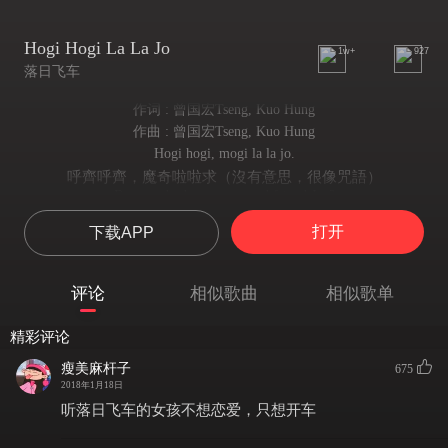
Hogi Hogi La La Jo
1w+
927
落日飞车
作词 : 曾国宏Tseng, Kuo Hung
作曲 : 曾国宏Tseng, Kuo Hung
Hogi hogi, mogi la la jo.
呼齊呼齊，魔奇啦啦求（沒有意思，很像咒語）
Does anybody see my good friend Joe?
有人有看到我的好朋友喬嗎？
打开
下载APP
When he turns me on,
當他使我興奮難耐時
ripple mango tango, spanks my feels.
评论
相似歌曲
相似歌单
蕩漾、芒果、探戈，鞭撻我的感官
I tried to run away,
精彩评论
我試著逃跑
but there’s nothing out there.
瘦美麻杆子
675
但外面什麼也沒有
2018年1月18日
Hogi hogi, mogi la la jo.
听落日飞车的女孩不想恋爱，只想开车
呼齊呼齊，魔奇啦啦求（沒有意思，很像咒語）
Does anybody see my good friend Joe?