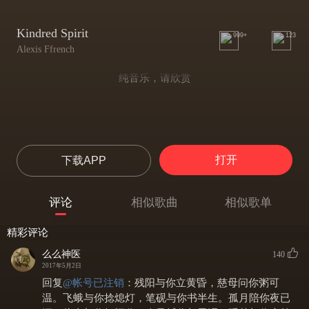
Kindred Spirit
999+
123
Alexis Ffrench
纯音乐，请欣赏
打开
下载APP
评论
相似歌曲
相似歌单
精彩评论
么么神医
140
2017年5月2日
回复
@
帐号已注销
：
残阳与你立黄昏，慈母问你粥可
温。飞蛾与你捻熄灯，笔砚与你书半生。孤月陪你夜已