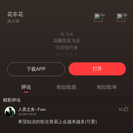
花非花
1w+
185
风小筝
花飞花
花圃里花飞花
问花情已倦
依花花语浅
别花影翩翩
打开
下载APP
人静花亦闲
闲酌在小亭间
倦妆脂未添
评论
相似歌曲
相似歌单
凝望随风声
盼不到的归期
精彩评论
依稀从前
人质之友--Fuze
65
一阵风幻灭
2015年11月2日
藉一片月了解
希望姑凉的歌在黄易上会越来越多[可爱]
只祈求今生见上一面