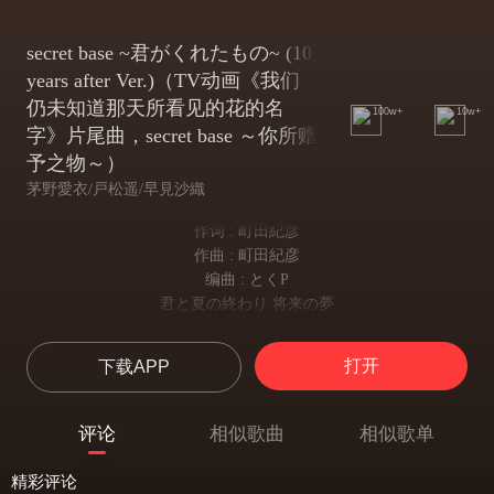
secret base ~君がくれたもの~ (10
years after Ver.)（TV动画《我们
仍未知道那天所看见的花的名
100w+
10w+
字》片尾曲，secret base ～你所赠
予之物～）
茅野愛衣/戸松遥/早見沙織
作词 : 町田紀彦
作曲 : 町田紀彦
编曲 : とくP
君と夏の終わり 将来の夢
与你在夏末约定 将来的梦想
大きな希望 忘れない
打开
下载APP
远大的希望 别忘记
10年後の8月
十年后的八月
评论
相似歌曲
相似歌单
また出会えるのを 信じて
我相信我们还能再相遇
精彩评论
最高の思い出を…