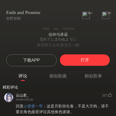
Faith and Promise
999+
405
前野智昭
Faith and Promise
信仰与承诺
忘れてしまわぬように
希望着不会轻易遗忘一般
キミの名前呼んだ
呼唤着你的名字
打开
下载APP
静かな鼓動
于静寂之下内心悸动
密かに高鳴って
评论
相似歌曲
相似歌单
悄然之中化为高亢颤抖
思い出していた
精彩评论
如今回想所及
あの出会いの日
云山君_
557
是那初次相逢之日
2016年12月15日
あなたがいて
回复
@
蹙蹙一弯
：
这是月歌弥生春，不是大天狗，请不
有你相伴
要在角色曲里评论其他角色谢谢。
僕一人じゃないんだって