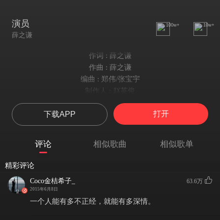
演员
100w+
10w+
薛之谦
作词 : 薛之谦
作曲 : 薛之谦
编曲 : 郑伟/张宝宇
制作人 : 赵英俊
简单点
打开
下载APP
说话的方式简单点
递进的情绪请省略
你又不是个演员
评论
相似歌曲
相似歌单
别设计那些情节
没意见
精彩评论
我只想看看你怎么圆
Coco金桔希子_
63.6万
你难过的太表面
2015年6月8日
像没天赋的演员
一个人能有多不正经，就能有多深情。
观众一眼能看见