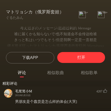
マトリョシカ（俄罗斯套娃）
1w+
999+
ぐるたみん
考え过ぎのメッセージ/思虑过剩的 Message
谁に届くかも知らないで/也不知道会不会传达给谁
きっと私はいつでもそう/但是我啊一定是一直都是
継ぎ接ぎ狂ったマトリョシカ/东拼西凑的发狂的 Матрёшка
头痛が歌うパッケージ/头痛歌唱著的 Package
打开
下载APP
いつまで経っても针は四时/不论过多久时针都指在四点
谁も教えてくれないで/请你不要告诉其他人喔
世界は逆さに回り出す/世界正以反向开始旋转
评论
相似歌曲
相似歌单
ああ、割れそうだ/啊啊，像要碎了般
记忆も全部投げ出して/记忆也全都扔在那一边
精彩评论
ああ、知りたいな/啊啊，好想了解呢
毛茸茸小M
4207
深くまで/更深更深
2015年5月15日
あのね、もっといっぱい舞って顶戴/我说啊，来跳更多更多的舞给
男朋友是个蠢货是怎么样的体会[大哭]
我看吧
カリンカ？マリンカ？弦を弾いて/Калинка？ Marinca？ 弹奏那琴弦