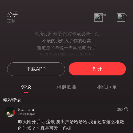
分手
999+
277
王菲
当我们要 分手 的时候该说些什么
不该的我介入了你的心窝
难道是简单说一声再见就 分手
难道是心伤叫我不敢对你说
当我们要 分手 的时候该说些什么
打开
下载APP
不该的我介入了你的心窝
难道是简单说一声再见就 分手
难道是心伤叫我不敢对你说
评论
相似歌曲
相似歌单
牵手的时候甜蜜的滋味
你怎么对我诉说
精彩评论
分手的时候叫我心碎
Plan_n_n
266
当我心会留下来
2016年10月4日
不知道是为了谁
昨天刚分手 听这歌 笑出声哈哈哈哈 我菲还有这么稚嫩
当我们要 分手 的时候该说些什么
的时候？？真是可爱一条街