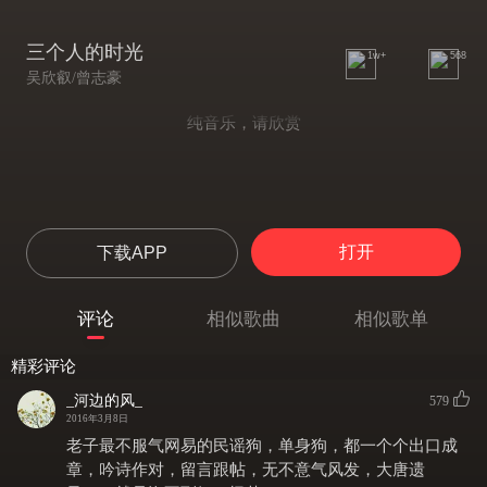
三个人的时光
1w+
568
吴欣叡/曾志豪
纯音乐，请欣赏
打开
下载APP
评论
相似歌曲
相似歌单
精彩评论
_河边的风_
579
2016年3月8日
老子最不服气网易的民谣狗，单身狗，都一个个出口成
章，吟诗作对，留言跟帖，无不意气风发，大唐遗