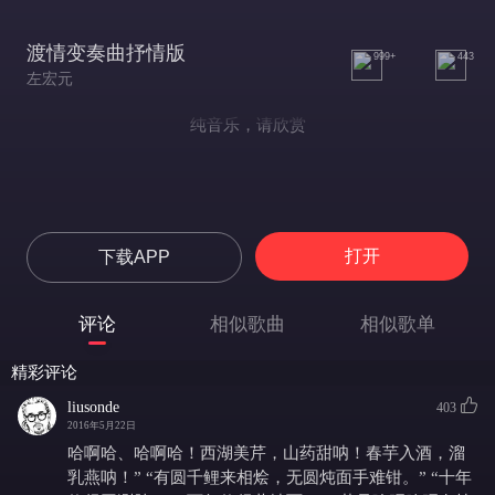
渡情变奏曲抒情版
999+
443
左宏元
纯音乐，请欣赏
打开
下载APP
评论
相似歌曲
相似歌单
精彩评论
liusonde
403
2016年5月22日
哈啊哈、哈啊哈！西湖美芹，山药甜呐！春芋入酒，溜
乳燕呐！” “有圆千鲤来相烩，无圆炖面手难钳。” “十年