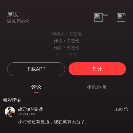
屋顶
100w+
1w+
温岚/周杰伦
制作人 : 周杰伦
作词 : 周杰伦
作曲 : 周杰伦
编曲 : 屠颖
半夜睡不着觉把心情哼成歌
打开
下载APP
只好到屋顶找另一个梦境
睡梦中被敲醒我还是不确定
怎会有动人旋律在对面的屋顶
评论
相似歌单
我悄悄关上门带着希望上去
原来是我梦里常出现的那个人
精彩评论
那个人不就是我梦里
战五渣的逆袭
51596
那模糊的人
2015年1月19日
我们有同样的默契
小时候还有屋顶，现在就剩天台了。
用天线