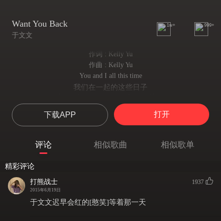
Want You Back
1w+
999+
于文文
作词 : Kelly Yu
作曲 : Kelly Yu
You and I all this time
我们在一起的这些日子
I was drowning in your thousand lies
我就快沉没在你的谎言里
打开
下载APP
I never liked the way you cried
可以不要哭了吗
hate to see you play me like a dice
评论
相似歌曲
相似歌单
我不是你手中的骰子
I decide to say goodbye
精彩评论
我决定离去
let the bloody pain flow through my vein
打熊战士
1937
疼痛流过我的每一寸血管
2015年6月19日
Then you called and I replied
于文文迟早会红的[憨笑]等着那一天
你突然打来电话
say something like I'll be alright