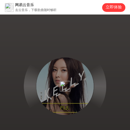
网易云音乐
立即体验
去云音乐，下载歌曲随时畅听