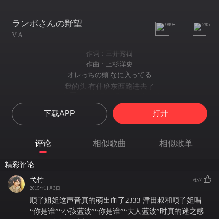
ランボさんの野望
999+
295
V.A.
作词 : 三井秀樹
作曲 : 上杉洋史
オレっちの頭 なに入ってる
我的头 有什麽东西跑进去了
あめ玉 キャンディ チョコッレート
糖果 candy 巧克力
打开
下载APP
おっと それだけじゃないもんね
等等 不只是这样而已喔
でっかい夢も 入ってる
评论
相似歌曲
相似歌单
还有伟大的梦想
世界征服 リボーン抹殺
精彩评论
征服世界 抹杀里包恩
ソフトクリーム食べ放題だ
弋竹
657
还有冰淇淋吃到饱
2015年11月3日
イーピン 泣かす
顺子姐姐这声音真的萌出血了2333 津田叔和顺子姐唱
弄哭一平
“你是谁”“小孩蓝波”“你是谁”“大人蓝波”时真的迷之感
獄寺 けっ飛ばす