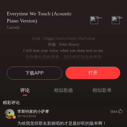
Everytime We Touch (Acoustic
10w+
999+
Piano Version)
Cascada
作词 : Maggie Reilly/Stuart MacKillop
作曲 : Peter Risavy
I still hear your voice, when you sleep next to me.
当你睡在我的身旁，我仍然听到你的声音
I still feel your touch in my dreams.
在梦里我依然能感受到你的抚摸
打开
下载APP
Forgive me my weakness, but I don't know why.
原谅我的软弱 尽管我不知为何
Without you it's hard to survive.
评论
相似歌曲
相似歌单
没有你我很难活下去
Cause every time we touch, I get this feeling.
精彩评论
因为我们触摸得每个瞬间，我有这种感觉
And every time we kiss I swear I could fly.
李斯特家的小萨摩
5844
每次我们亲吻我发誓我能高兴得飞起来
2017年11月23日
Can't you feel my heart beat fast, I want this to last.
为啥我觉得那名新娘唱的才是最好听的版本啊！