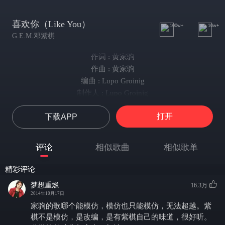
喜欢你（Like You）
100w+
10w+
G.E.M.邓紫棋
作词 : 黄家驹
作曲 : 黄家驹
编曲 : Lupo Groinig
制作人 : Lupo Groinig
编曲 : Lupo Groinig
打开
下载APP
监制 : Lupo Groinig
原唱 : Beyond
细雨带风湿透黄昏的街道
评论
相似歌曲
相似歌单
抹去雨水双眼无故地仰望
望向孤单的晚灯
精彩评论
是那伤感的记忆
梦想重燃
16.3万
再次泛起心里无数的思念
2014年10月17日
以往片刻欢笑仍挂在脸上
家驹的歌哪个能模仿，模仿也只能模仿，无法超越。紫
愿你此刻可会知
棋不是模仿，是改编，是有紫棋自己的味道，很好听。