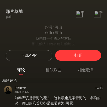
那片草地
999+
216
蒋山
作词 : 蒋山
作曲 : 蒋山
我来自一个遥远的村庄
那儿的人们都有红红的脸庞
他们在唱着花儿 幸福在脸上
打开
下载APP
我要为他们而歌唱
那里没有海只有高高的柏杨
我的家就在不远的帐房
评论
相似歌曲
相似歌单
摘一朵油菜花 放在你耳旁
骑着马带你去流浪
精彩评论
来吧 来撒 请来我可爱的故乡
RRrrrrss
104
到那片草地上 躺一趟
2015年4月19日
来吧 来撒 请来我可爱的故乡
前奏应该是青海的花儿，这首歌也是唱青海的，准确的
到这边山头上 望一望
说，蒋山的几首歌都是在唱青海[可爱]