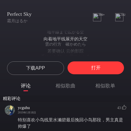
Perfect Sky
999+
162
霜月はるか
地平線まで広がる空
向着地平线展开的天空
雲の行方 確かめたら
若要确认 云的影踪
手にした願いが翼にかわる
请以紧握的愿望作为羽翼
打开
下载APP
朝日に高くかざして
展翅高飞 蔽日干云
あの空の果てまで
评论
相似歌曲
相似歌单
直至那片苍穹的尽头
目印も標識も地図もないから
精彩评论
没有印记 没有标志 没有地图
ときめきに曳かれる航路をめざして
ycguhu
43
让我们以心跳牵引的航路为目标
2019年1月18日
昨日の傷より明日の勇気を
特别喜欢小鸟线里水濑碧最后挽回小鸟那段，男主真是
昨日的伤痕 会变成明天的勇气
帅爆了
みつめてたい Prefect Sky 君と