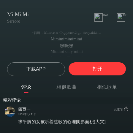
Mi Mi Mi
100w+
1w+
Serebro
作曲 : Максим Фадеев/Olga Seryabkina
Mimimimimimimi
咪咪咪
Mimimi only mimi
咪咪咪，只有咪咪
Mimimimimimimi
打开
下载APP
咪咪咪
Mimimi sexy me
咪咪咪性感的我
评论
相似歌曲
相似歌单
Mimimimimimimi
咪咪咪
精彩评论
Mimimi only mimi
咪咪咪，只有咪咪
四页一
95878
Mimimimimimimi
2016年5月11日
咪咪咪
求平胸的女孩听着这歌的心理阴影面积[大哭]
Mimimi sexy me