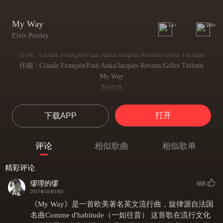
My Way
1w+
999+
Elvis Presley
作词 : Claude François/Paul Anka/Jacques Revaux/Gilles Thibaut
作曲 : Claude François/Paul Anka/Jacques Revaux/Gilles Thibaut
My Way
我的路
Elvis Presley
猫王（永远的摇滚之王）
打开
下载APP
And now,the end is near
现在，我的末日将近，
And so I face the final curtain
评论
相似歌曲
相似歌单
面临人生的最后落幕，
My friend,I'll say it clear
精彩评论
我的朋友，我要说个清楚，
I'll state my case,of which I'm certain
缪理的缪
698
向你讲述我的人生之路。
2017年10月19日
I've lived a life that's full
《My Way》是一首欧美著名英文流行曲，旋律源自法国
我度过了一个充实的人生，
名曲Comme d'habitude（一如往昔） 这首歌在流行文化
I've traveled each and ev'ry highway