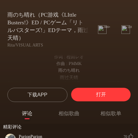
雨のち晴れ（PC游戏《LIttle
Busters!》ED / PCゲーム「リト
999+
118
ルバスターズ!」EDテーマ，雨过
天晴）
Rita/VISUAL ARTS
作词 : 樫田レオ
作曲 : PMMK
雨のち晴れ
雨过天晴
PCゲーム 「リトルバスターズ!」能美クドリャフカ/西園美魚ED
道(みち)ばたに咲(さ)く赤(あか)い花(ばな)びらが雨(あめ)に
打开
下载APP
染(そ)まっていくの 今日(きょう)も
路旁的红色小花，今天也带着雨滴盛开
すれ違(ちが)う子(ご)ら 浅(あさ)い水(みず)たまりを撥(は)ね
评论
相似歌曲
相似歌单
家路(いえじ)走(はし)る
擦身而过的孩子们奔跑着，踩着归途中浅浅的水洼
精彩评论
ひとしずく落(お)ちてくるたび
PurionPurion
每从天上落下一滴
70