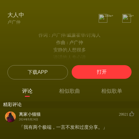
大人中
100w+
1w+
卢广仲
作词 : 卢广仲/威廉霍华/讨海人
作曲 : 卢广仲
安静的人想很多
说话的人专心说
上班的人在五楼
打开
下载APP
下班的人获得自由
勉强的人不快乐
快乐的人那就是我
评论
相似歌曲
相似歌单
你也想跟我一样
雨下起来唱了首歌
精彩评论
远方 远方 哪里才是远方
离家小猫猫
29921
原来 爱人不在身边
2024年9月24日
就叫远方 远方
「我有两个极端，一言不发和过度分享。」
还好我爱的人永远住在我心脏