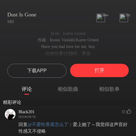
Dust Is Gone
999+
205
MØ
作词 : Karen Orsted
作曲 : Ronni Vindahl/Karen Orsted
Have you had love for me, boy
你曾经爱过我吗，男孩
Have you only love for the blue sky?
你只喜欢蔚蓝的天空吗?
打开
下载APP
Have you kissed the lips of one you like
你只亲吻你心爱之人的唇瓣吗?
So hard you couldn't stay alive
评论
相似歌曲
相似歌单
生活如此艰难你再不能奋力坚持下去了吧
I have a little dream
精彩评论
我有一个小小的梦想
I would have liked this to work
Black201
57
我希望万物不再更迭，一成不变就很好
2015年3月7日
But life had other plans
回复
@
不爱吃香菜怎么了
：
爱上她了～我觉得这声音好
但现实总会打破所有本来详密的计划
性感又不侵略
All romance dead