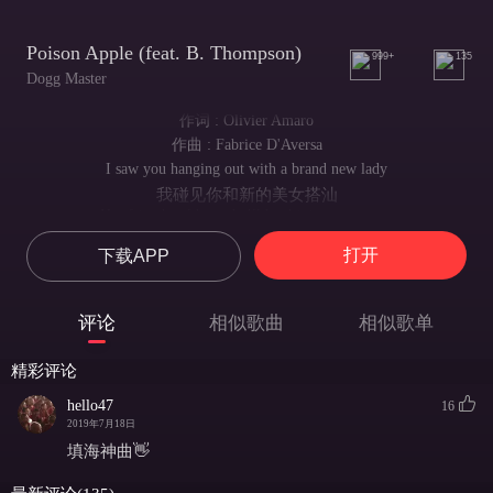
Poison Apple (feat. B. Thompson)
999+
135
Dogg Master
作词 : Olivier Amaro
作曲 : Fabrice D'Aversa
I saw you hanging out with a brand new lady
我碰见你和新的美女搭汕
Her friends told me she’ll be driving you crazy
她的朋友们都说她会让你疯狂
打开
下载APP
You should take some time and think about
你应该用些时间考虑清楚
Everybody know she's a creep
评论
相似歌曲
相似歌单
大家都知道她是个坏人
I'm not here to tell you no lies
精彩评论
我不是来告诉你没有谎言
But she's not serious
hello47
16
可是她不是认真的
2019年7月18日
Don't you realise
填海神曲👋
你还不明白吗
She's a poison apple