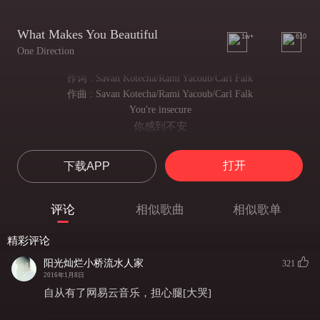
What Makes You Beautiful
1w+
610
One Direction
作词 : Savan Kotecha/Rami Yacoub/Carl Falk
作曲 : Savan Kotecha/Rami Yacoub/Carl Falk
You're insecure
你感到不安
Don't know what for
却不知为何
打开
下载APP
You're turning heads when you walk through the door
你转头进入房间中
Don't need make-up
评论
相似歌曲
相似歌单
不必化妆
to cover up
精彩评论
去掩盖素颜
Being the way that you are is enough
阳光灿烂小桥流水人家
321
这样的你已经足够了
2016年1月8日
Everyone else in the room can see it
自从有了网易云音乐，担心腿[大哭]
没有人在房间中可以看到
Everyone else but you