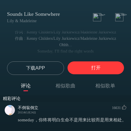
Sounds Like Somewhere
10w+
999+
Lily & Madeleine
作词 : Kenny Childers/Lily Jurkiewicz/Madeleine Jurkiewicz
作曲 : Kenny Childers/Lily Jurkiewicz/Madeleine Jurkiewicz
Ohhh...
Someday, I'll find the right words
有一天，我会找到合适的语言
I'll belong or I will wander
打开
下载APP
我会有所归属,或一直盲目游荡
Somewhere, Over the mountain
在哪里,或许是山顶之上
评论
相似歌曲
相似歌单
Under the great sky i will be all right
在那片天空之下,我会释放自己
精彩评论
Someday I'll find the right words
有一天，我会找到合适的语言
不倒翁倒立
16631
and i'll bloom where I was planted long ago
2015年5月24日
我会在一个对的地方绽放
someday，你终将明白生命不是用来比较而是用来相处。
Until then, I'll be waiting