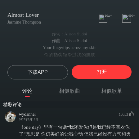
Almost Lover
10w+
999+
Jasmine Thompson
作词 : Alison Sudol
作曲 : Alison Sudol
Your fingertips across my skin
你的指尖轻滑过我的肌肤
The palm trees swaying in the wind
棕榈树在风中翩翩摇摆
打开
下载APP
Images
这一幕
You sang me Spanish lullabies
评论
相似歌曲
相似歌单
你为我吟唱那西班牙摇篮曲
The sweetest sadness in your eyes
精彩评论
你的眼中映出甜蜜的忧伤
Clever trick
wydannel
10553
真是高明的手段
2017年6月16日
I never wanna see you unhappy
《one day》里有一句话“我还爱你但是我已经不喜欢你
我不愿看到你的哀伤
了”意思是 你仍美好的让我心动 但我已经没有力气和勇
I thought you want the same for me