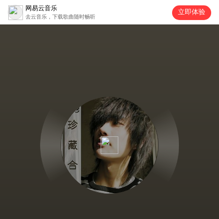
网易云音乐
立即体验
去云音乐，下载歌曲随时畅听