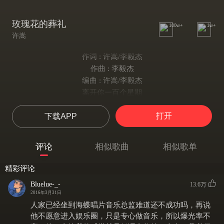
玫瑰花的葬礼
100w+
1w+
许嵩
作词 : 许嵩/李毅杰
作曲 : 李毅杰
编曲 : 许嵩/李毅杰
离开你一百个星期
我回到了这里
打开
下载APP
寻找我们爱过的证据
没有人愿意提起
玫瑰花它的过去
评论
相似歌曲
相似歌单
今天这里的主题
我把它叫作 回忆
精彩评论
我知道 爱情这东西
Bluelue-_-
13.6万
他没什么道理
2016年3月31日
过去我和你在一起
人家已经坐到海蝶唱片音乐总监难道还不成功吗，再说
是我太叛逆
他不愿意进入娱乐圈，只是专心做音乐，所以爆光率不