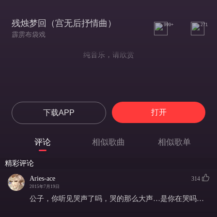
残烛梦回（宫无后抒情曲）
999+
271
霹雳布袋戏
纯音乐，请欣赏
打开
下载APP
评论
相似歌曲
相似歌单
精彩评论
Aries-ace
314
2015年7月19日
公子，你听见哭声了吗，哭的那么大声…是你在哭吗…