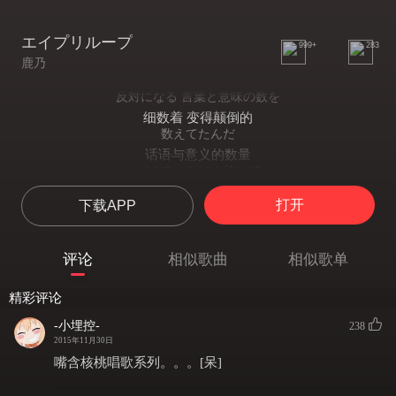
エイプリループ
999+
283
鹿乃
反対になる 言葉と意味の数を
细数着 变得颠倒的
数えてたんだ
话语与意义的数量
ふざけているだけ 許してよ
只是在开玩笑 原谅我吧
打开
下载APP
後悔になる 言葉と意味の数を
细数着 变成后悔的
数えてたんだ
评论
相似歌曲
相似歌单
话语与意义的数量
悲しくはないよ 暇だから
精彩评论
我一点都不伤心哦 只是因为闲暇
今 明日 明後日を 探すけれど
-小埋控-
238
现在 探寻着 明天 后天
2015年11月30日
意味はないからさ
嘴含核桃唱歌系列。。。[呆]
虽然并没有什么意义
何かの真似とか 思うがいいよ