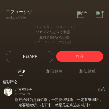
エフューシヴ
999+
122
sasakure.UK/ef
「ｉする者に 伝えたい？」
ワガママだと云う事態、
真任性啊 这么说着
アコースティックな仕様、
保持原状的方法
仕方なくもないのかい
打开
下载APP
也不是没有办法吧
「ｉする者を厭わない」
口で云う程じゃない。
评论
相似歌曲
相似歌单
不是可以言说的程度
嫌いになんか為れない、
精彩评论
讨厌什么的 做不到
理論的と云う程
北方有钳子
53
理论性的这么说道
2015年9月28日
ウソツキに為る身体を
刚开始以为是首烂歌，一定要继续听，一定要继续听，
成为谎言的身体
一定要继续听。接下来，就是见证奇迹的时刻！
夢の続きの所為にしたんだ