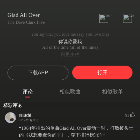
Glad All Over
999+
122
The Dave Clark Five
You say that you love me (say you love me)
你说你爱我
All of the time (all of the time)
日思夜想
You say that you need me (say you need me)
你说你离不开我
打开
下载APP
You'll always be mine (always be mine)
你永远属于我
I'm feelin' (glad all over)
评论
相似歌曲
相似歌单
开心
Yes, I'm-a (glad all over)
精彩评论
激动
Baby, I'm (glad all over)
seiuchi
91
睡觉都笑醒
2017年2月18日
So glad you're mine
“1964年推出的单曲Glad All Over轰动一时，打败披头士
很高兴你属于我
的《我想要牵你的手》，夺下排行榜冠军”
I'll make you happy (make you happy)