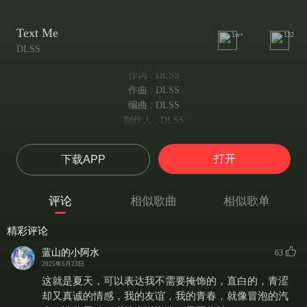
Text Me
1w+
132
DLSS
作词 : DLSS
作曲 : DLSS
编曲 : DLSS
制作人 : DLSS
You stalled the time with your tone
你用声线拖慢了时间
打开
下载APP
I fell too fast, all alone
我独自沉沦得太快
You left me nothing to own
评论
相似歌曲
相似歌单
你未留下任何属于我的痕迹
But still you’re in my place
精彩评论
却仍占据我的心房
I steal, I borrow, I moan
蓝山的小阿水
63
2025年5月23日
我偷取 我借来 我抱怨
First touch, it felt like a throne
这就是夏天，可以表达我不需要掩饰的，直白的，青涩
初次的触碰如登王座
却又真诚的情感，我的友谊，我的青春，就像冒泡的汽