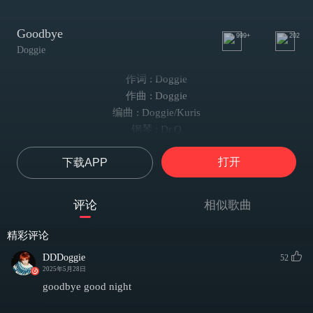
Goodbye
999+
202
Doggie
作词 : Doggie
作曲 : Doggie
编曲 : Doggie/Kuris
钢琴 : Dr.Q
弦乐编写 : 彭建钧JUN
打开
下载APP
弦乐录制 : 国际首席爱乐乐团
乐器录音棚 : 九紫天诚录音棚
乐器录音师 : 岳艮
评论
相似歌曲
和声编写 : Doggie/卫彬月/老冯
人声录音 : Crossroad Music/浩仔Jose
精彩评论
混音 : 浩仔Jose
DDDoggie
52
母带 : 浩仔Jose
2025年5月28日
企划 : 王乐迪/宋昶乐
goodbye good night
宣传 : 时佳颐/七条