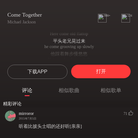
Come Together
999+
124
Michael Jackson
Here come old flattop
平头老兄晃过来
he come grooving up slowly
他踩着舞步慢悠悠
He's got Joo Joo eyeball
眼球转得像悠悠球
打开
下载APP
He one holy roller
是个虔诚的怪咖
He got hair down to his knees
评论
相似歌曲
相似歌单
长发垂落到膝盖
Got to be a joker
精彩评论
天生是个捣蛋鬼
he just do what he please
mirroror
71
行事全凭他喜好
2015年7月5日
He wear no shoeshine
听着比披头士唱的还好听[亲亲]
皮鞋从来不擦亮
He's got toe jam football