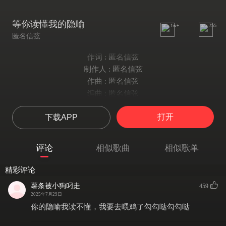
等你读懂我的隐喻
1w+
755
匿名信弦
作词 : 匿名信弦
制作人 : 匿名信弦
作曲 : 匿名信弦
编曲 : 匿名信弦
打开
下载APP
评论
相似歌曲
相似歌单
精彩评论
薯条被小狗叼走
459
2025年7月29日
你的隐喻我读不懂，我要去喂鸡了勾勾哒勾勾哒