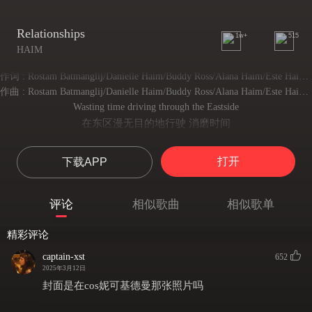
Relationships
1w+
515
HAIM
作词 : Rostam Batmanglij/Danielle Haim/Buddy Ross/Alana Haim/Este Haim/Tobias Jesso Jr./Ariel Rechtshaid
作曲 : Rostam Batmanglij/Danielle Haim/Buddy Ross/Alana Haim/Este Haim/Tobias Jesso Jr./Ariel Rechtshaid
Wasting time driving through the Eastside
在东区漫无目的地行驶 消磨时间
Doing my thing cause I can’t decide if we’re through
打理着自己的事务 因为我无法确定我们是否结束了
打开
下载APP
Well are we?
好吧 我们真的结束了吗？
And if we are
评论
相似歌曲
相似歌单
如果事实如此
What we gonna do?
精彩评论
我们又该怎么办？
Relationships
captain-xst
652
感情关系
2025年3月12日
What’s all this talk about relationships?
封面是在cos妮可基德曼那张照片吗
这些关于感情关系的讨论到底是怎么回事？
It feels like everyone's caught up in it