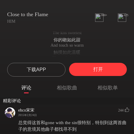
Close to the Flame
999+
425
HIM
The kiss sweetest
你的吻如此甜
And touch so warm
触摸如此温暖
The smile kindest
笑容如此亲密
打开
下载APP
In this world so cold and strong
这个世界太冷，太大了
So close to the flame
评论
相似歌曲
相似歌单
如此接近火焰
Burning brightly
精彩评论
燃烧得明亮
It won't fade away, leave us lonely
ehco宋宋
244
它不会消失，留我独自一人
2015年2月24日
The arms safest
总觉得这首和gone with the sin很特别，特别到这两首曲
你的臂膀如此安定
子的意境其他曲子都找寻不到
And words so good