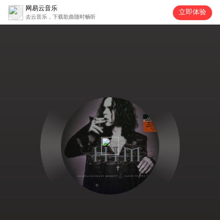
网易云音乐
立即体验
去云音乐，下载歌曲随时畅听