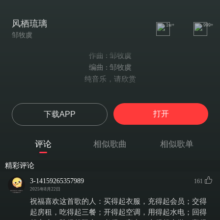
风栖琉璃
1w+
999+
邹牧虞
作曲 : 邹牧虞
编曲 : 邹牧虞
纯音乐，请欣赏
打开
下载APP
评论
相似歌曲
相似歌单
精彩评论
3-14159265357989
161
2025年8月22日
祝福喜欢这首歌的人：买得起衣服，充得起会员；交得
起房租，吃得起三餐；开得起空调，用得起水电；回得