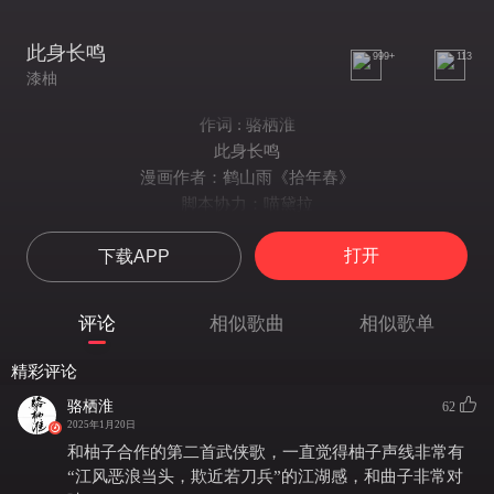
此身长鸣
999+
113
漆柚
作词 : 骆栖淮
此身长鸣
漫画作者：鹤山雨《拾年春》
脚本协力：喵黛拉
音乐制作/词：骆栖淮
打开
下载APP
曲/编：白蔓
唱/后期：漆柚
海报：留观
评论
相似歌曲
相似歌单
题字：百里云笙
PV：经年吃草莓
精彩评论
”李天涯来到李御风坟前，独自一人呆了很久。他告诉师父，这十年
骆栖淮
62
自己很好，血离魂也解了，李御风当年没有看走眼。“
2025年1月20日
俯看陈年旧迹
和柚子合作的第二首武侠歌，一直觉得柚子声线非常有
录鬼簿上分明
“江风恶浪当头，欺近若刀兵”的江湖感，和曲子非常对
雷奔电掣去